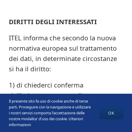
DIRITTI DEGLI INTERESSATI
ITEL informa che secondo la nuova
normativa europea sul trattamento
dei dati, in determinate circostanze
si ha il diritto:
1) di chiederci conferma
dell’esistenza o meno di un
Il presente sito fa uso di cookie anche di terze
trattamento di dati personali che ti
parti. Proseguire con la navigazione e utilizzare
OK
i nostri servizi comporta l'accettazione delle
riguardano e, in tal caso, di ottenere
nostre modalita' d'uso dei cookie.
Ulteriori
l’accesso ai medesimi dati ed a tutte
informazioni