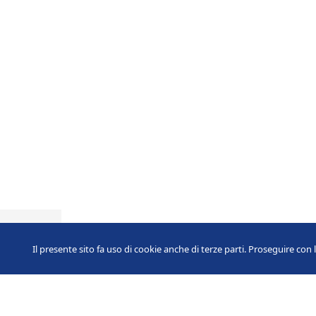
Il presente sito fa uso di cookie anche di terze parti. Proseguire con 
Le nostre storie
Itel all’A