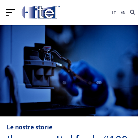
Salta
IT
EN
al
contenuto
Le nostre storie